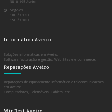
3810-195 Aveiro
Seg-Sex
10H às 13H
15H às 18H
Informática Aveiro
Soluções informaticas em Aveiro.
Software facturação e gestão, Web Sites e e-commerce.
Reparações Aveiro
Reparações de equipamento informático e telecomunicaçoes
em aveiro:
Computadores, Telemóveis, Tablets, etc.
WinRest Aveiro