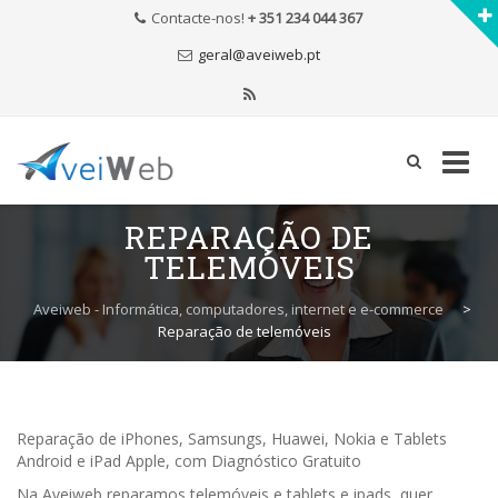
Contacte-nos!
+ 351 234 044 367
geral@aveiweb.pt
Skip
REPARAÇÃO DE
to
TELEMÓVEIS
content
Aveiweb - Informática, computadores, internet e e-commerce
>
Reparação de telemóveis
Reparação de iPhones, Samsungs, Huawei, Nokia e Tablets
Android e iPad Apple, com Diagnóstico Gratuito
Na Aveiweb reparamos telemóveis e tablets e ipads, quer