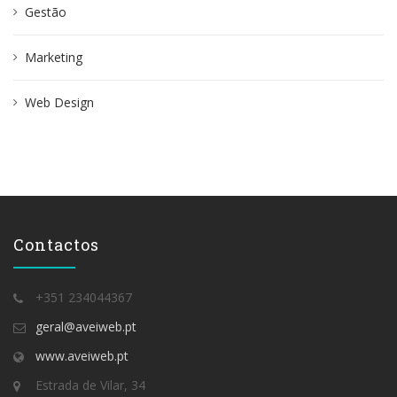
Gestão
Marketing
Web Design
Contactos
+351 234044367
geral@aveiweb.pt
www.aveiweb.pt
Estrada de Vilar, 34