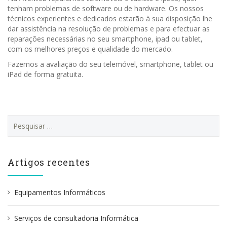
tenham problemas de software ou de hardware. Os nossos
técnicos experientes e dedicados estarão à sua disposição lhe
dar assistência na resolução de problemas e para efectuar as
reparações necessárias no seu smartphone, ipad ou tablet,
com os melhores preços e qualidade do mercado.
Fazemos a avaliação do seu telemóvel, smartphone, tablet ou
iPad de forma gratuita.
P
e
s
q
u
Artigos recentes
i
s
a
Equipamentos Informáticos
r
p
Serviços de consultadoria Informática
o