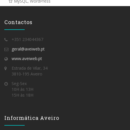
MySQL, WordPress
Contactos
+351 234044367
geral@aveiweb.pt
www.aveiweb.pt
Estrada de Vilar, 34
3810-195 Aveiro
Seg-Sex
10H às 13H
15H às 18H
Informática Aveiro