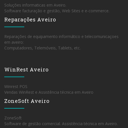
Soluções informaticas em Aveiro.
Software facturação e gestão, Web Sites e e-commerce.
Reparações Aveiro
Reparações de equipamento informático e telecomunicaçoes
em aveiro:
Computadores, Telemóveis, Tablets, etc.
WinRest Aveiro
Winrest POS
Vendas WinRest e Assistência técnica em Aveiro
ZoneSoft Aveiro
ZoneSoft
Software de gestão comercial. Assistência técnica em Aveiro.