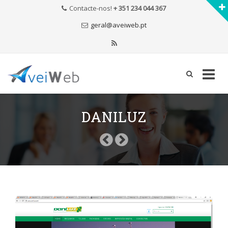
Contacte-nos!
+ 351 234 044 367
geral@aveiweb.pt
Skip
to
DANILUZ
content