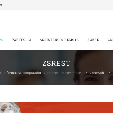
pt
OS
PORTFOLIO
ASSISTÊNCIA REMOTA
SOBRE
CO
ZSREST
 - Informática, computadores, internet e e-commerce
>
ZoneSoft
>