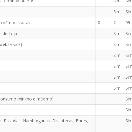
na Cozinha ou Bar
Sim
Si
Sim
Si
tor/impressora)
0
2
99
 de Loja
Sim
Si
webservice)
Sim
Si
Sim
Si
Sim
Si
Sim
Si
Sim
Si
/ consumo mínimo e máximo)
Si
Si
, Pizzarias, Hamburgarias, Discotecas, Bares,
Si