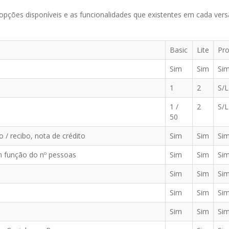
 opções disponíveis e as funcionalidades que existentes em cada vers
Basic
Lite
Pro
Sim
Sim
Si
1
2
S/L
1 /
2
S/L
50
o / recibo, nota de crédito
Sim
Sim
Si
 função do nº pessoas
Sim
Sim
Si
Sim
Sim
Si
Sim
Sim
Si
Sim
Sim
Si