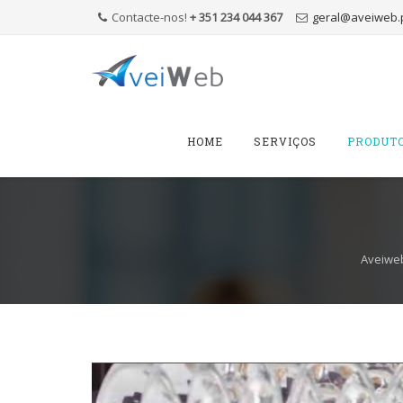
Contacte-nos!
+ 351 234 044 367
geral@aveiweb.
Skip
to
HOME
SERVIÇOS
PRODUT
content
Aveiweb