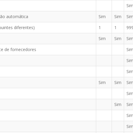
Si
ção automática
Sim
Sim
Si
intes diferentes)
1
1
99
Sim
Sim
Si
te de fornecedores
Si
Si
Si
Sim
Sim
Si
Si
Sim
Si
Si
Si