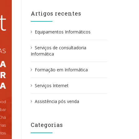
q
u
Artigos recentes
i
s
a
Equipamentos Informáticos
r
p
Serviços de consultadoria
o
Informática
r
:
Formação em Informática
Serviços Internet
Assistência pós venda
Categorias