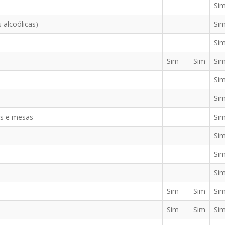
Si
 alcoólicas)
Si
Si
Sim
Sim
Si
Si
Si
es e mesas
Si
Si
Si
Si
Sim
Sim
Si
Sim
Sim
Si