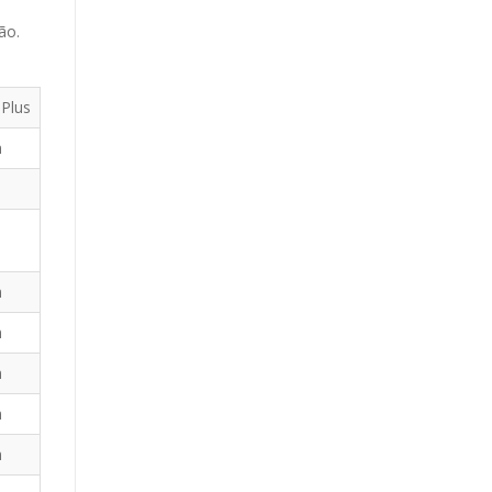
ão.
Plus
m
m
m
m
m
m