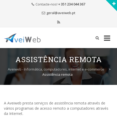
Contacte-nos!
+ 351 234 044 367
geral@aveiweb.pt
Skip
to
ASSISTÊNCIA REMOTA
content
Aveiweb - Informática, computadores, internet e e-commerce
>
Assistência remota
A Aveiweb presta serviços de assistência remota através de
vários programas de acesso remoto a computadores através
da Internet.