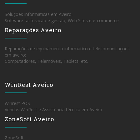
Soluções informaticas em Aveiro.
Software facturação e gestão, Web Sites e e-commerce.
Reparações Aveiro
Reparações de equipamento informático e telecomunicaçoes
em aveiro:
Computadores, Telemóveis, Tablets, etc.
WinRest Aveiro
Winrest POS
Vendas WinRest e Assistência técnica em Aveiro
ZoneSoft Aveiro
ZoneSoft