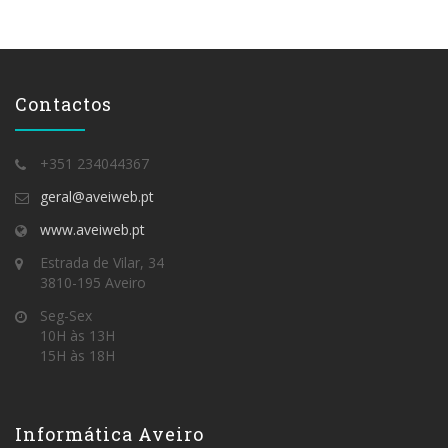
Contactos
+351 234044367
geral@aveiweb.pt
www.aveiweb.pt
Estrada de Vilar, 34
3810-195 Aveiro
Seg-Sex
10H às 13H
15H às 18H
Informática Aveiro