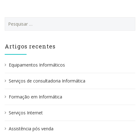
P
e
s
q
u
Artigos recentes
i
s
a
Equipamentos Informáticos
r
p
Serviços de consultadoria Informática
o
r
:
Formação em Informática
Serviços Internet
Assistência pós venda