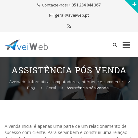
Contacte-nos!
+ 351 234 044 367
geral@aveiweb.pt
Skip
to
ASSISTÊNCIA PÓS VENDA
content
Aveiweb - Informática, computadores, internet e e-commerce
>
Blog
>
Geral
>
Assistência pós venda
A venda inicial é apenas uma parte de um relacionamento de
sucesso com cliente. Para servir bem e construir uma relação