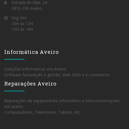
Estrada de Vilar, 34
3810-195 Aveiro
Seg-Sex
10H às 13H
15H às 18H
Informática Aveiro
Soluções informaticas em Aveiro.
Software facturação e gestão, Web Sites e e-commerce.
Reparações Aveiro
Reparações de equipamento informático e telecomunicaçoes
em aveiro:
Computadores, Telemóveis, Tablets, etc.