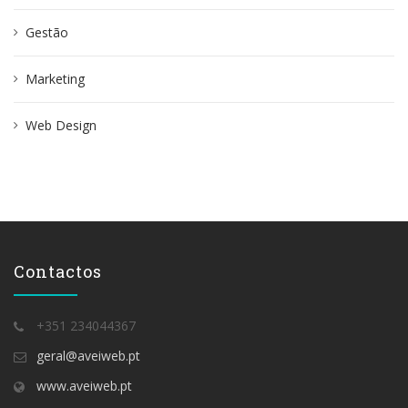
Gestão
Marketing
Web Design
Contactos
+351 234044367
geral@aveiweb.pt
www.aveiweb.pt