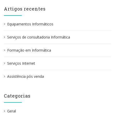
q
u
Artigos recentes
i
s
a
Equipamentos Informáticos
r
p
Serviços de consultadoria Informática
o
r
:
Formação em Informática
Serviços Internet
Assistência pós venda
Categorias
Geral