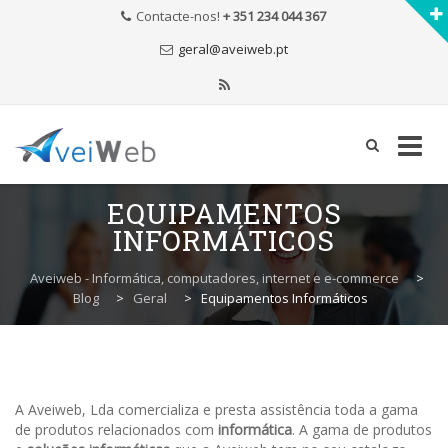
Contacte-nos!
+ 351 234 044 367
geral@aveiweb.pt
Skip
EQUIPAMENTOS
to
INFORMÁTICOS
content
Aveiweb - Informática, computadores, internet e e-commerce
>
Blog
>
Geral
>
Equipamentos Informáticos
A Aveiweb, Lda comercializa e presta assistência toda a gama
de produtos relacionados com
informática
. A gama de produtos