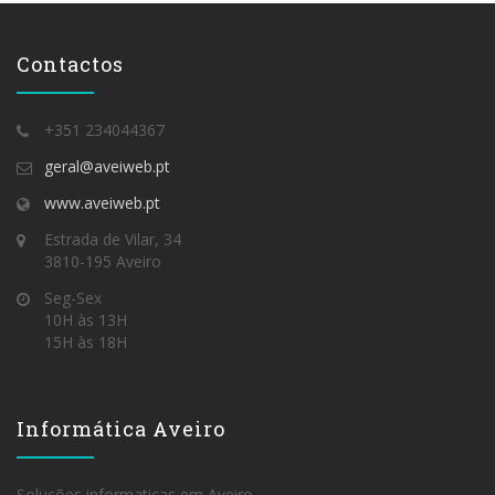
Contactos
+351 234044367
geral@aveiweb.pt
www.aveiweb.pt
Estrada de Vilar, 34
3810-195 Aveiro
Seg-Sex
10H às 13H
15H às 18H
Informática Aveiro
Soluções informaticas em Aveiro.