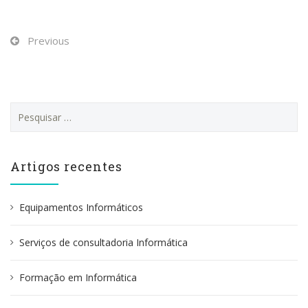
Previous
P
e
s
q
u
Artigos recentes
i
s
a
Equipamentos Informáticos
r
p
Serviços de consultadoria Informática
o
r
:
Formação em Informática